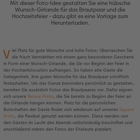
Jahrbuch gestalten
Nature Prints
Photo Streetmap Poster
Dankeskarten Kommunion
Textilien
Wandkalender mit Design
Max Case
nachhaltiger Schenken
Mit dieser Foto-Idee gestalten Sie eine hübsche
Wunsch-Girlande für das Brautpaar und die
Hochzeitsfeier - dazu gibt es eine Vorlage zum
en
CEWE FOTOBUCH Kids
Bilderboxen
Acrylglas
Dankeskarten
Schule & Büro
NEU: Wandkalender Fineline
Smartflip
Danke sagen
Herunterladen.
Panoramaseite
Premium Poster
Alu-Dibond
Urlaubsgrüße
Foto-Geschenkbox
Kalender-Kundenbeispiele
PopGrip
Liebe schenken
 & App
Schuber
Fotosticker
Foto auf Holz
Weitere Anlässe
Art Prints
Neuheiten
Cardholder
Geburtstagsgeschenke
V
iel Platz für gute Wünsche und tolle Fotos: Überraschen Sie
die frisch Vermählten mit einem ganz besonderen Geschenk
Designvorlagen
Fotosets
Hartschaum
Papierqualitäten
Handyhüllen
Extras
CEWE myPhotos
Inspiration
in Form einer Wunsch-Girlande, die Sie vor Beginn der Feier in
der Hochzeitslocation aufhängen. So haben alle Gäste die
Gelegenheit, ihre guten Wünsche für das Brautpaar schriftlich
Foto-Kochbuch
Sofortfotos
Gallery Print
Klappkarten
Faber-Castell
CEWE myPhotos
Aktionen
Kundenbeispiele
festzuhalten. Um das Ganze besonders persönlich zu gestalten,
bereiten Sie zusätzlich Fotos des Brautpaares vor. Dafür eignen
Kundenbeispiele
Scan-Service
hexxas
Fotokarten
Haustierwelt
Aktionen
Neuheiten
sich unsere
Nature Prints
, die Sie bereits zu Beginn der Feier an
die Girlande hängen können. Platz für die persönlichen
Webinare
Analog Services
Willkommensschild
Postkarten
Geschenkideen
Botschaften der Gäste findet sich wiederum auf unseren
Square
Prints
, die flexibel genutzt werden können. Diese werden von
CEWE myPhotos
CEWE myPhotos
Wandgestaltung
Karte mit Einsteckfoto
Kundenbeispiele
den Gästen im Laufe des Abends selbstständig beschriftet und
anschließend neben den Fotos der Eheleute platziert.
Gestaltungsideen
Neuheiten
Mehrteiler
Einzelkarten
CEWE Geschenkgutschein