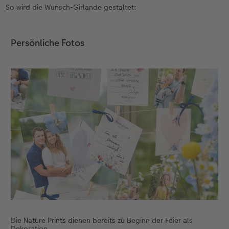
So wird die Wunsch-Girlande gestaltet:
Anleitungen & Hilfe
Aktionen
im Wunschformat
Digitale Grußkarte
CEWE myPhotos
Persönliche Fotos
Inspiration
Extras
Neuheiten
CEWE myPhotos
Neuheiten
Neuheiten
Extras
Neuheiten
Aktionen
Aktionen
Aktionen
Aktionen
Die Nature Prints dienen bereits zu Beginn der Feier als
Dekoration.