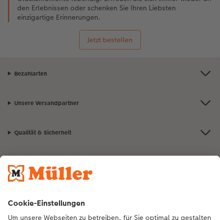
den Erlebnissen oder schenken Sie Ihren Liebsten
einzigartige Erinnerungen.
Jetzt bestellen
Bezahlarten
Unsere Versandpartner
Qualität & Sicherheit
Nachhaltigkeit bei CEWE
Mein Fotoservice