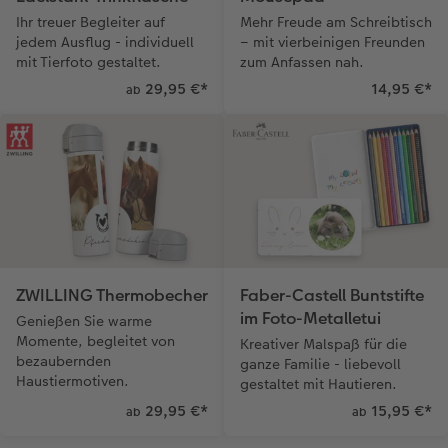
Ihr treuer Begleiter auf
Mehr Freude am Schreibtisch
jedem Ausflug - individuell
– mit vierbeinigen Freunden
mit Tierfoto gestaltet.
zum Anfassen nah.
29,95 €
*
14,95 €
*
ab
ZWILLING Thermobecher
Faber-Castell Buntstifte
im Foto-Metalletui
Genießen Sie warme
Momente, begleitet von
Kreativer Malspaß für die
bezaubernden
ganze Familie - liebevoll
Haustiermotiven.
gestaltet mit Hautieren.
29,95 €
*
15,95 €
*
ab
ab