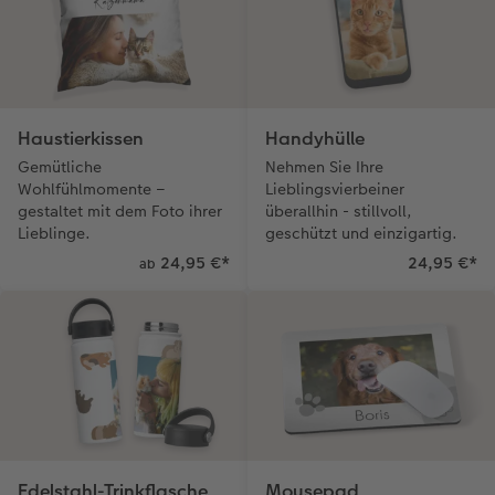
Haustierkissen
Handyhülle
Gemütliche
Nehmen Sie Ihre
Wohlfühlmomente –
Lieblingsvierbeiner
gestaltet mit dem Foto ihrer
überallhin - stillvoll,
Lieblinge.
geschützt und einzigartig.
24,95 €
*
24,95 €
*
ab
Edelstahl-Trinkflasche
Mousepad