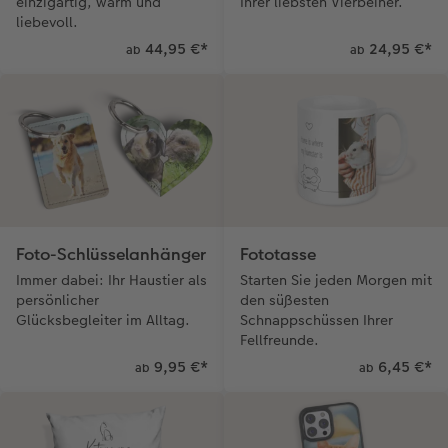
einzigartig, warm und
Ihrer liebsten Vierbeiner.
liebevoll.
Gestaltungsideen
Neuheiten
Mehrteiler
Einzelkarten
CEWE Geschenkgutschein
44,95 €
*
24,95 €
*
ab
ab
Anleitungen & Hilfe
Aktionen
im Wunschformat
Digitale Grußkarte
CEWE myPhotos
Inspiration
Extras
Neuheiten
CEWE myPhotos
Neuheiten
Neuheiten
Extras
Neuheiten
Aktionen
Aktionen
Aktionen
Aktionen
Foto-Schlüsselanhänger
Fototasse
Immer dabei: Ihr Haustier als
Starten Sie jeden Morgen mit
persönlicher
den süßesten
Glücksbegleiter im Alltag.
Schnappschüssen Ihrer
Fellfreunde.
9,95 €
*
6,45 €
*
ab
ab