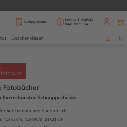
Service & Kontakt
Auftragsstatus
0441 18131904
otos
Geschenkideen
e Fotobücher
ür Ihre schönsten Schnappschüsse
Formate in quer und quadratisch
: 15x15 cm, 15x19cm, 21x21 cm