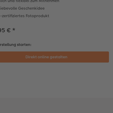
lich und flexibel zum Mitnehmen
 liebevolle Geschenkidee
zertifiziertes Fotoprodukt
95 €
*
rstellung starten: