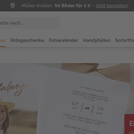
Müller Knüller:
50 Bilder für 3 €
–
jetzt bestellen
!
ten
Fotogeschenke
Fotokalender
Handyhüllen
Sofortf
E
Vi