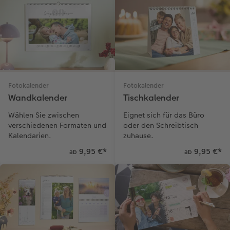
Webinare
Analog Services
Willkommensschild
Postkarten
Geschenkideen
CEWE myPhotos
CEWE myPhotos
Wandgestaltung
Karte mit Einsteckfoto
Kundenbeispiele
Gestaltungsideen
Neuheiten
Mehrteiler
Einzelkarten
CEWE Geschenkgutschein
Anleitungen & Hilfe
Aktionen
im Wunschformat
Digitale Grußkarte
CEWE myPhotos
Fotokalender
Fotokalender
Wandkalender
Tischkalender
Inspiration
Extras
Neuheiten
CEWE myPhotos
Neuheiten
Wählen Sie zwischen
Eignet sich für das Büro
Neuheiten
Extras
Neuheiten
Aktionen
verschiedenen Formaten und
oder den Schreibtisch
Kalendarien.
zuhause.
Aktionen
Aktionen
Aktionen
9,95 €
*
9,95 €
*
ab
ab