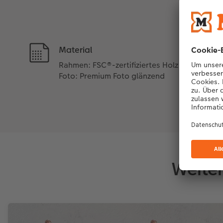
Material
Rahmen: FSC®-zertifiziertes Holz
Foto: Premium Foto glänzend
Weite