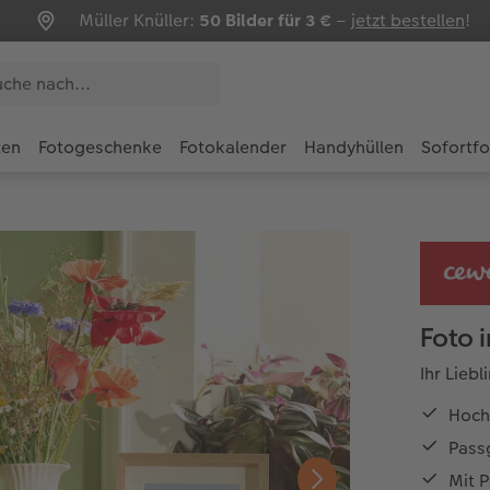
Müller Knüller:
50 Bilder für 3 €
–
jetzt bestellen
!
ten
Fotogeschenke
Fotokalender
Handyhüllen
Sofortf
Foto 
Ihr Lieb
Hochw
Pass
Mit 