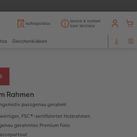
Service & Kontakt
Auftragsstatus
0441 18131904
otos
Geschenkideen
im Rahmen
lingsmotiv passgenau gerahmt
ertiger, FSC®-zertifizierter Holzrahmen
genau gerahmtes Premium Foto
Passepartout