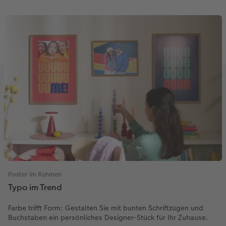
Gestaltungsideen
Neuheiten
Mehrteiler
Einzelkarten
CEWE Geschenkgutschein
Anleitungen & Hilfe
Aktionen
im Wunschformat
Digitale Grußkarte
CEWE myPhotos
Inspiration
Extras
Neuheiten
CEWE myPhotos
Neuheiten
Neuheiten
Extras
Neuheiten
Aktionen
Aktionen
Aktionen
Aktionen
Poster im Rahmen
Typo im Trend
Farbe trifft Form: Gestalten Sie mit bunten Schriftzügen und
Buchstaben ein persönliches Designer-Stück für Ihr Zuhause.