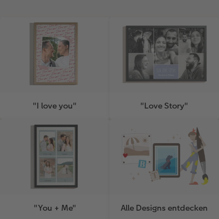
"I love you"
"Love Story"
"You + Me"
Alle Designs entdecken