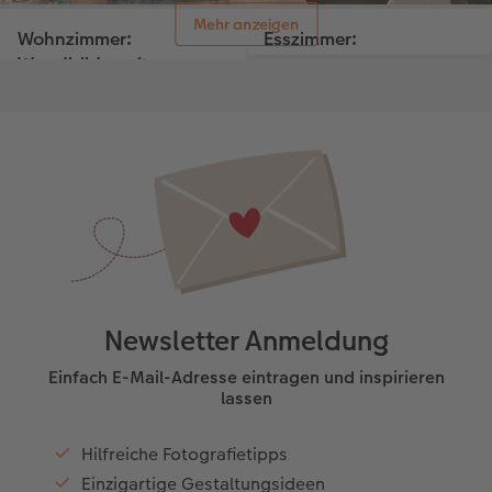
Mehr anzeigen
Wohnzimmer:
Esszimmer:
Wandbilder mit
Harmonisches Ambiente
Wandkassetten
Große Wandbilder stilsicher
in Szene setzen. Mit diesen
Fokus auf besondere
Tipps gelingt Ihnen der
Momentaufnahmen: Wir
Einrichtungstrend
zeigen Ihnen, wie Sie
Greenterior auch in Ihrem
Wandbilder durch eigene
Zuhause.
Wandkassetten in Szene
setzen.
Newsletter Anmeldung
Einfach E-Mail-Adresse eintragen und inspirieren
lassen
Hilfreiche Fotografietipps
Einzigartige Gestaltungsideen