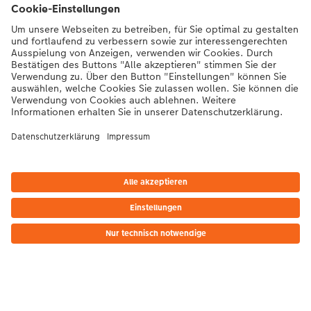
Unsere Versandpartner
Qualität & Sicherheit
Nachhaltigkeit bei CEWE
Mein Fotoservice
Informationen
Sortiment
*Die Preise gelten inkl. MwSt. zzgl. Versandkosten (ggf. auch bei Filialabholung)
gem.
Preisliste
Das abgebildete Produkt hat ggfs. einen höheren Preis.
|
AGB
|
Datenschutz
|
Impressum
|
Vertrag widerrufen
Inspirationen
Bei Fragen zu Produkten oder der Bestellung können Sie uns gern anrufen:
0441 18131904
Mo. bis Sa.: 8:00 – 20:00 Uhr und So.: 10:00 – 18:00 Uhr