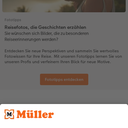
Fototipps
Reisefotos, die Geschichten erzählen
Sie wünschen sich Bilder, die zu besonderen
Reiseerinnerungen werden?
Entdecken Sie neue Perspektiven und sammeln Sie wertvolles
Fotowissen für Ihre Reise. Mit unseren Fototipps lernen Sie von
unseren Profis und verfeinern Ihren Blick für neue Motive.
Fototipps entdecken
Bezahlarten