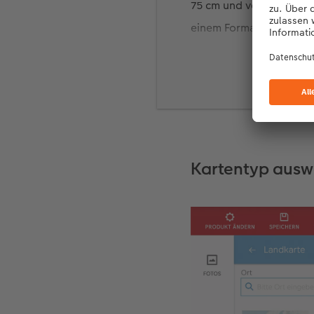
75 cm und vervollständi
einem Format von 40 x 
und verleihen Ihrem Sta
Kartentyp ausw