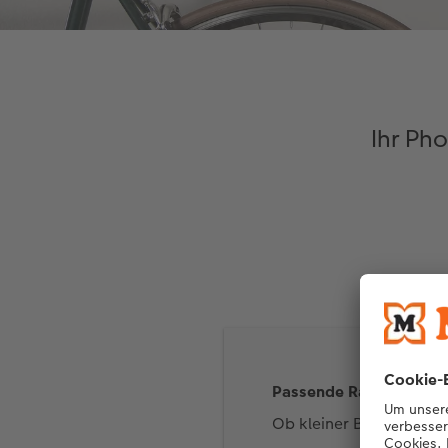
Ihr Pho
Passende Rahmen und P
Ob kleiner Blickfang od