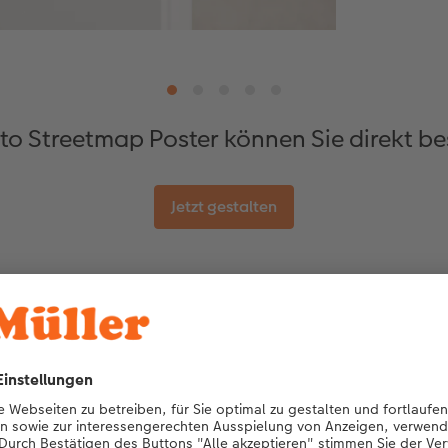
to Streetmap Poster können Sie direkt bes
Jetzt gestalten
osterleisten
er großer Auftritt: Wählen Sie aus verschiedenen Formaten vo