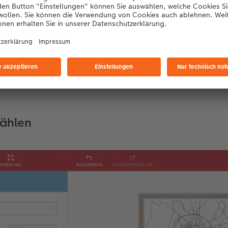
gen Sie Ihr Wandbild mit einem passenden Rahmen oder einer 
60 cm können Sie den Holzrahmen auch in der Farbe „Oakline
dtkarten Poster einen natürlichen und rustikalen Look.
Mehr anzeigen
ählen