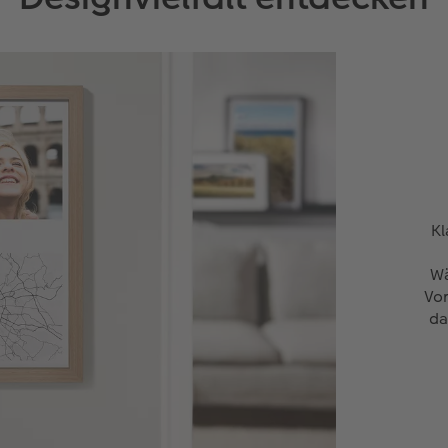
Kl
Wä
Vor
da