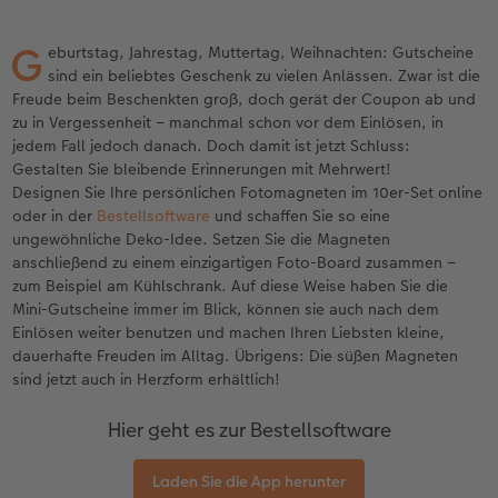
Jahrbuch gestalten
Nature Prints
Photo Streetmap Poster
Dankeskarten Kommunion
Textilien
Wandkalender mit Design
Max Case
nachhaltiger Schenken
G
eburtstag, Jahrestag, Muttertag, Weihnachten: Gutscheine
en
CEWE FOTOBUCH Kids
Bilderboxen
Acrylglas
Dankeskarten
Schule & Büro
NEU: Wandkalender Fineline
Smartflip
Danke sagen
sind ein beliebtes Geschenk zu vielen Anlässen. Zwar ist die
Freude beim Beschenkten groß, doch gerät der Coupon ab und
Panoramaseite
Premium Poster
Alu-Dibond
Urlaubsgrüße
Foto-Geschenkbox
Kalender-Kundenbeispiele
PopGrip
Liebe schenken
zu in Vergessenheit – manchmal schon vor dem Einlösen, in
 & App
jedem Fall jedoch danach. Doch damit ist jetzt Schluss:
Schuber
Fotosticker
Foto auf Holz
Weitere Anlässe
Art Prints
Neuheiten
Cardholder
Geburtstagsgeschenke
Gestalten Sie bleibende Erinnerungen mit Mehrwert!
Designen Sie Ihre persönlichen Fotomagneten im 10er-Set online
oder in der
Bestellsoftware
und schaffen Sie so eine
Designvorlagen
Fotosets
Hartschaum
Papierqualitäten
Handyhüllen
Extras
CEWE myPhotos
Inspiration
ungewöhnliche Deko-Idee. Setzen Sie die Magneten
anschließend zu einem einzigartigen Foto-Board zusammen –
Foto-Kochbuch
Sofortfotos
Gallery Print
Klappkarten
Faber-Castell
CEWE myPhotos
Aktionen
Kundenbeispiele
zum Beispiel am Kühlschrank. Auf diese Weise haben Sie die
Mini-Gutscheine immer im Blick, können sie auch nach dem
Kundenbeispiele
Scan-Service
hexxas
Fotokarten
Haustierwelt
Aktionen
Neuheiten
Einlösen weiter benutzen und machen Ihren Liebsten kleine,
dauerhafte Freuden im Alltag. Übrigens: Die süßen Magneten
sind jetzt auch in Herzform erhältlich!
Webinare
Analog Services
Willkommensschild
Postkarten
Geschenkideen
Hier geht es zur Bestellsoftware
CEWE myPhotos
CEWE myPhotos
Wandgestaltung
Karte mit Einsteckfoto
Kundenbeispiele
Laden Sie die App herunter
Gestaltungsideen
Neuheiten
Mehrteiler
Einzelkarten
CEWE Geschenkgutschein