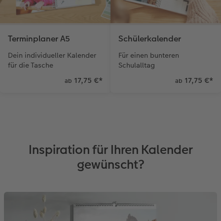
Gestaltungsideen
Neuheiten
Mehrteiler
Einzelkarten
CEWE Geschenkgutschein
Terminplaner A5
Schülerkalender
Anleitungen & Hilfe
Aktionen
im Wunschformat
Digitale Grußkarte
CEWE myPhotos
Dein individueller Kalender
Für einen bunteren
Inspiration
Extras
Neuheiten
CEWE myPhotos
Neuheiten
für die Tasche
Schulalltag
17,75 €
*
17,75 €
*
ab
ab
Neuheiten
Extras
Neuheiten
Aktionen
Aktionen
Aktionen
Aktionen
Inspiration für Ihren Kalender
gewünscht?