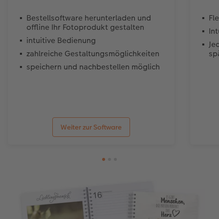
Bestellsoftware herunterladen und
Fl
offline Ihr Fotoprodukt gestalten
In
intuitive Bedienung
Je
zahlreiche Gestaltungsmöglichkeiten
sp
speichern und nachbestellen möglich
Weiter zur Software