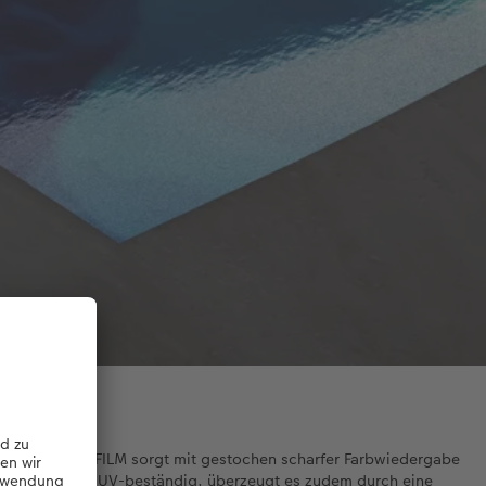
ier von FUJIFILM sorgt mit gestochen scharfer Farbwiedergabe
s farbecht und UV-beständig, überzeugt es zudem durch eine