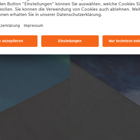
r Geltung und verleihen
feste Grammatur von 245 g/m² 