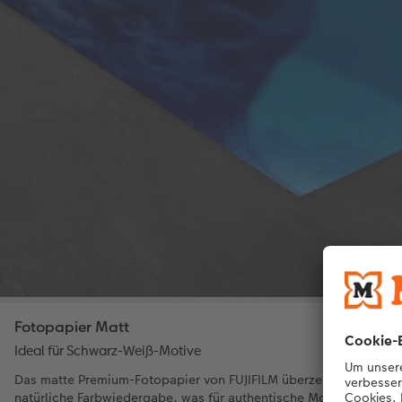
Fotopapier Matt
Ideal für Schwarz-Weiß-Motive
Das matte Premium-Fotopapier von FUJIFILM überzeugt durch ein
natürliche Farbwiedergabe, was für authentische Motive sorgt. 