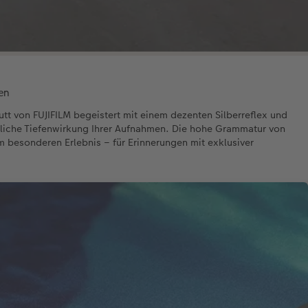
en
t von FUJIFILM begeistert mit einem dezenten Silberreflex und
mliche Tiefenwirkung Ihrer Aufnahmen. Die hohe Grammatur von
 besonderen Erlebnis – für Erinnerungen mit exklusiver