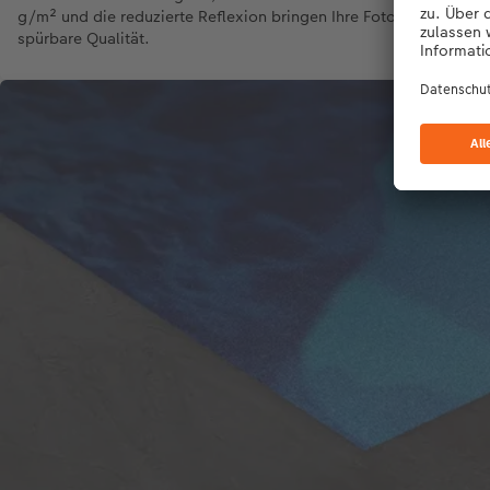
g/m² und die reduzierte Reflexion bringen Ihre Fotos optimal zu
spürbare Qualität.