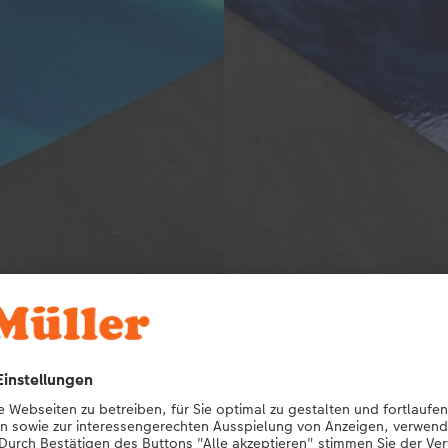
Fotopapier Glänzend
Ideal für farbenfrohe Motive
e glatte Oberfläche sowie eine
Das glänzende Premium-Fotopap
Die feste Grammatur von 231
für brillante Motive. Besonder