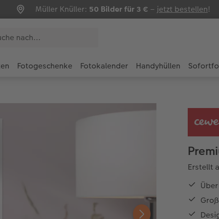
Müller Knüller:
50 Bilder für 3 €
–
jetzt bestellen
!
ten
Fotogeschenke
Fotokalender
Handyhüllen
Sofortf
Premi
Erstellt
Über 
Groß
Desi