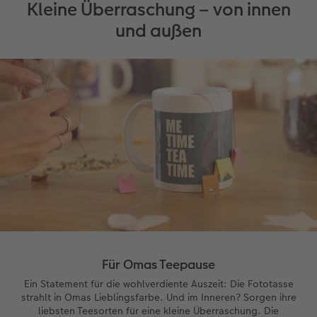
Kleine Überraschung – von innen
und außen
Anleitungen & Hilfe
Aktionen
im Wunschformat
Digitale Grußkarte
CEWE myPhotos
Inspiration
Extras
Neuheiten
CEWE myPhotos
Neuheiten
Neuheiten
Extras
Neuheiten
Aktionen
Aktionen
Aktionen
Aktionen
Für Omas Teepause
Ein Statement für die wohlverdiente Auszeit: Die Fototasse
strahlt in Omas Lieblingsfarbe. Und im Inneren? Sorgen ihre
liebsten Teesorten für eine kleine Überraschung. Die