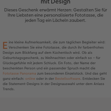
mit Design
Jahrbuch gestalten
Nature Prints
Photo Streetmap Poster
Dankeskarten Kommunion
Textilien
Wandkalender mit Design
Max Case
nachhaltiger Schenken
Dieses Geschenk erwärmt Herzen: Gestalten Sie für
en
CEWE FOTOBUCH Kids
Bilderboxen
Acrylglas
Dankeskarten
Schule & Büro
NEU: Wandkalender Fineline
Smartflip
Danke sagen
Ihre Liebsten eine personalisierte Fototasse, die
jeden Tag ein Lächeln zaubert.
Panoramaseite
Premium Poster
Alu-Dibond
Urlaubsgrüße
Foto-Geschenkbox
Kalender-Kundenbeispiele
PopGrip
Liebe schenken
 & App
Schuber
Fotosticker
Foto auf Holz
Weitere Anlässe
Art Prints
Neuheiten
Cardholder
Geburtstagsgeschenke
E
ine kleine Aufmerksamkeit, die zum täglichen Begleiter wird:
Verschenken Sie eine Fototasse, die durch ihr farbenfrohes
Designvorlagen
Fotosets
Hartschaum
Papierqualitäten
Handyhüllen
Extras
CEWE myPhotos
Inspiration
Design zum Blickfang auf dem Küchentisch wird. Ob als
Geburtstagsgeschenk, zu Weihnachten oder einfach so – für
Foto-Kochbuch
Sofortfotos
Gallery Print
Klappkarten
Faber-Castell
CEWE myPhotos
Aktionen
Kundenbeispiele
Glücksgefühle mit jedem Schluck. Ein Foto, der Name der
beschenkten Person und ein passender Spruch macht die
Kundenbeispiele
Scan-Service
hexxas
Fotokarten
Haustierwelt
Aktionen
Neuheiten
Fototasse Panorama
zum besonderen Einzelstück. Und das geht
ganz einfach:
online
oder in der
Bestellsoftware
. Entdecken Sie
die Statement-Designs in der Designauswahl unter dem Anlass
Webinare
Analog Services
Willkommensschild
Postkarten
Geschenkideen
Trends.
CEWE myPhotos
CEWE myPhotos
Wandgestaltung
Karte mit Einsteckfoto
Kundenbeispiele
Gestaltungsideen
Neuheiten
Mehrteiler
Einzelkarten
CEWE Geschenkgutschein