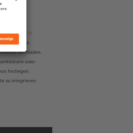
WE FOTOBUCH
sktop auf die
Fotobuch hochladen.
verkleinern oder
eos festlegen.
te zu integrieren.