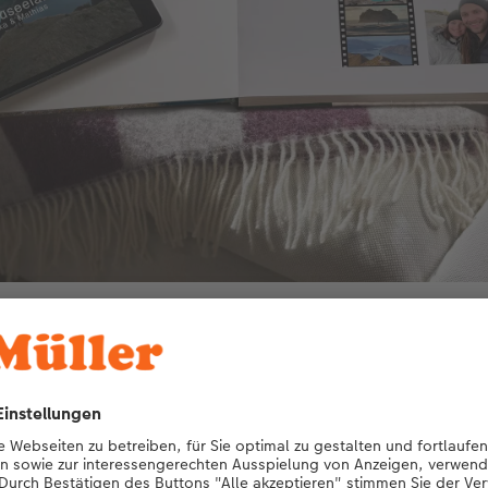
eogruß überbringe ich Mathias gleich zu Beginn eine herzliche (Lieb
Ihr CEWE FOTOBUCH direkt erstellen.