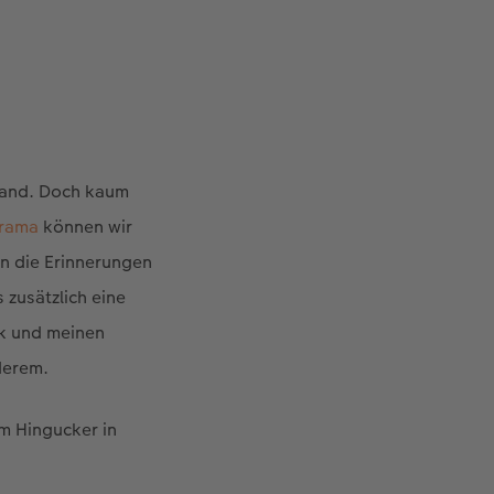
eland. Doch kaum
rama
können wir
en die Erinnerungen
 zusätzlich eine
ik und meinen
derem.
m Hingucker in