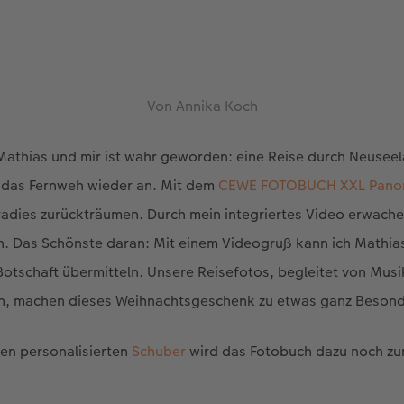
Von Annika Koch
Mathias und mir ist wahr geworden: eine Reise durch Neuse
t das Fernweh wieder an. Mit dem
CEWE FOTOBUCH XXL Pano
aradies zurückträumen. Durch mein integriertes Video erwach
n. Das Schönste daran: Mit einem Videogruß kann ich Mathias
 Botschaft übermitteln. Unsere Reisefotos, begleitet von Mus
n, machen dieses Weihnachtsgeschenk zu etwas ganz Beson
nen personalisierten
Schuber
wird das Fotobuch dazu noch zu