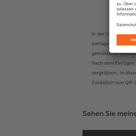
In der
Bestellsoftwa
einfügen: Ziehen Si
gewünschte Fotobuch
Nach dem Einfügen 
vergrößern. Im War
Zusätzlich zum QR-C
Sehen Sie mein