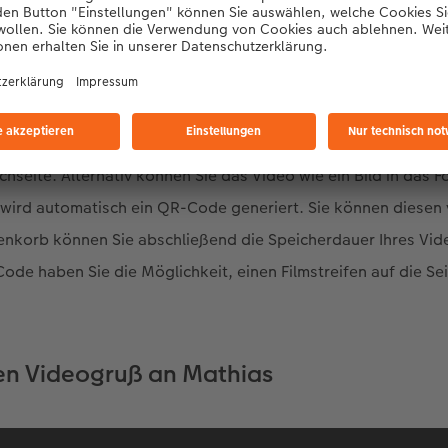
Jetzt gestalten
re
können Sie Ihr persönliches Video unkompliziert in das
CE
e Ihre Videobotschaft mit gedrückter Maustaste von Ihrem De
seite. Alternativ können Sie das Video wie ein Bild in das 
wird automatisch ein QR-Code generiert. Sie können diesen 
enkorb können Sie abschließend die Speicherdauer Ihres Vid
ode haben Sie die Möglichkeit, einen Filmstreifen auf die Sei
en Videogruß an Mathias