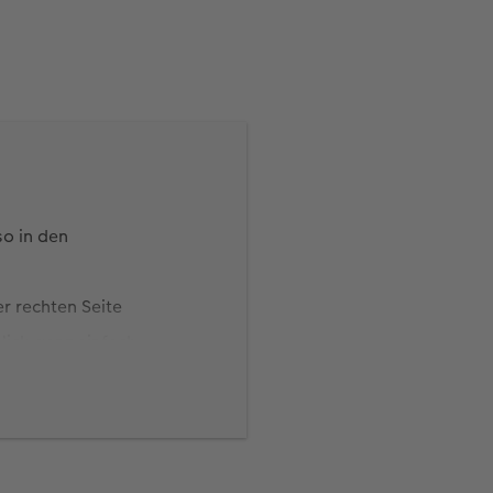
so in den
r rechten Seite
lick ganz einfach
 Filmstreifen
chs Bilder aus Ihrem
 Sie auf die