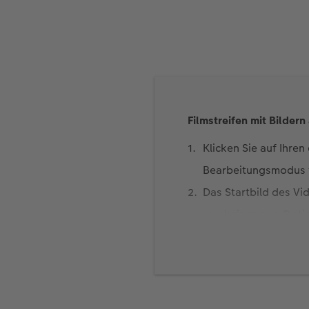
Filmstreifen mit Bildern
Klicken Sie auf Ihre
Bearbeitungsmodus f
Das Startbild des Vi
erscheinen nun Optio
zwischen verschieden
angewendet werden 
Wie viele Bilder möch
Video aus. Fahren Si