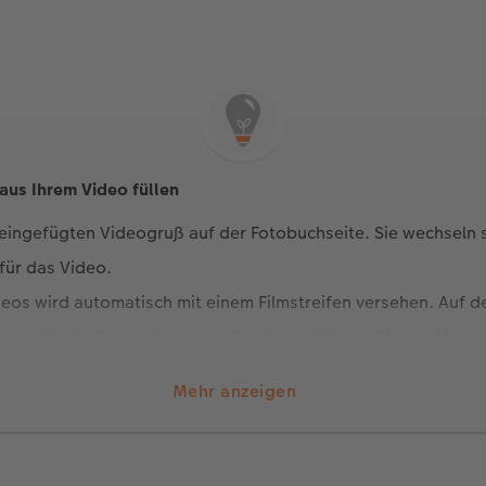
 aus Ihrem Video füllen
n eingefügten Videogruß auf der Fotobuchseite. Sie wechseln 
ür das Video.
deos wird automatisch mit einem Filmstreifen versehen. Auf de
nen für die Bearbeitung des Streifens. Wählen Sie per Mausk
en Hintergrundfarben und Ausrichtungsoptionen, die auf den
Mehr anzeigen
sollen.
ten Sie im Filmstreifen anzeigen lassen? Wählen Sie bis zu se
e dazu einfach mit dem Mauszeiger über das Video und klicken