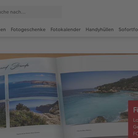
ten
Fotogeschenke
Fotokalender
Handyhüllen
Sofortf
F
La
Ge
F