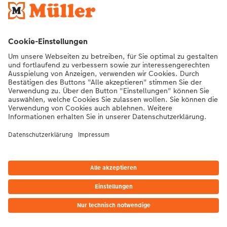
*Die Preise gelten inkl. MwSt. zzgl. Versandkosten (ggf. auch bei Filialabholung)
gem. Preisliste
|
AGB
|
Datenschutz
|
Impressum
|
Vertrag widerrufen